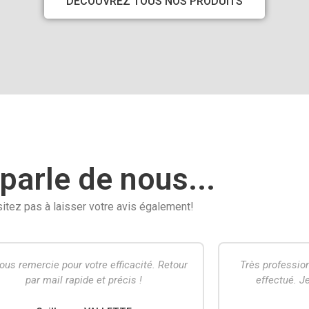
DECOUVREZ TOUS NOS PRODUITS
parle de nous...
itez pas à laisser votre avis également!
s professionnel! Très satisfait du travail
De vrais prof
effectué. Je recommande vivement.
Lauren