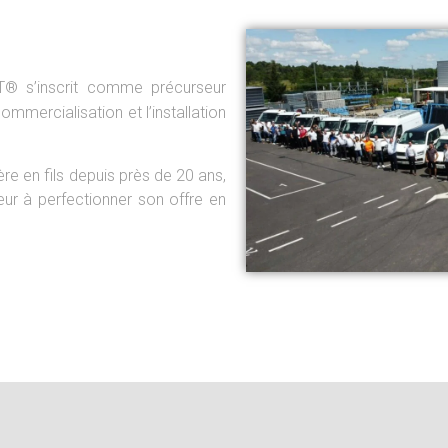
es défensives et
OT® s’inscrit comme précurseur
grande vitesse ou
ommercialisation et l’installation
re à tous vos besoins.
ère en fils depuis près de 20 ans,
eur à perfectionner son offre en