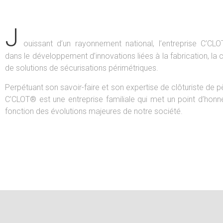
RIGIDES
J
Regroupant le grillage simple torsion, les bordur
ouissant d’un rayonnement national, l’entreprise C’CL
parisiennes ou encore les grillage spéciaux voie 
dans le développement d’innovations liées à la fabrication, la c
autoroutes, notre large gamme permet de répond
de solutions de sécurisations périmétriques.
Perpétuant son savoir-faire et son expertise de clôturiste de p
VOIR NOS PRODUITS
C’CLOT® est une entreprise familiale qui met un point d’honn
fonction des évolutions majeures de notre société.