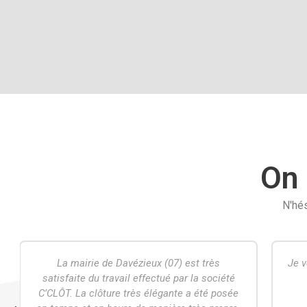
On 
N'hés
Je vous remercie pour votre efficacité. Retour
Trè
par mail rapide et précis !